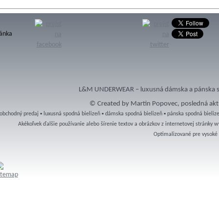
ránka
L&M UNDERWEAR – luxusná dámska a pánska sp
© Created by Martin Popovec, posledná aktu
obchodný predaj ▪ luxusná spodná bielizeň ▪ dámska spodná bielizeň ▪ pánska spodná bielizeň
Akékoľvek ďalšie používanie alebo šírenie textov a obrázkov z internetovej stránk
Optimalizované pre vysoké r