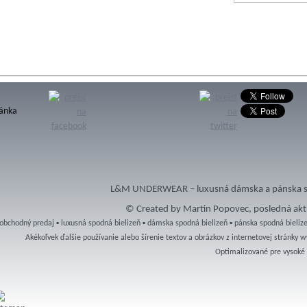
ránka
L&M UNDERWEAR – luxusná dámska a pánska sp
© Created by Martin Popovec, posledná aktu
obchodný predaj ▪ luxusná spodná bielizeň ▪ dámska spodná bielizeň ▪ pánska spodná bielizeň
Akékoľvek ďalšie používanie alebo šírenie textov a obrázkov z internetovej stránk
Optimalizované pre vysoké r