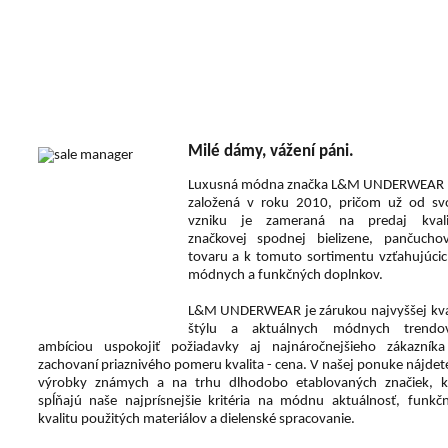
Milé dámy, vážení páni.
Luxusná módna značka L&M UNDERWEAR 
založená v roku 2010, pričom už od sv
vzniku je zameraná na predaj kvali
značkovej spodnej bielizene, pančucho
tovaru a k tomuto sortimentu vzťahujúcic
módnych a funkčných doplnkov.
L&M UNDERWEAR je zárukou najvyššej kval
štýlu a aktuálnych módnych trend
ambíciou uspokojiť požiadavky aj najnáročnejšieho zákazníka
zachovaní priaznivého pomeru kvalita - cena. V našej ponuke nájdet
výrobky známych a na trhu dlhodobo etablovaných značiek, k
spĺňajú naše najprísnejšie kritéria na módnu aktuálnosť, funkčn
kvalitu použitých materiálov a dielenské spracovanie.