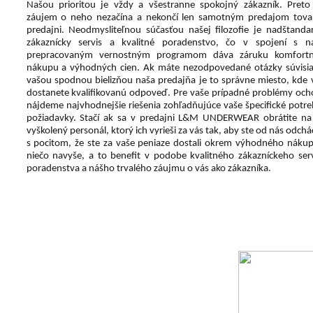
Našou prioritou je vždy a všestranne spokojný zákazník. Preto
záujem o neho nezačína a nekončí len samotným predajom tova
predajni. Neodmysliteľnou súčasťou našej filozofie je nadštanda
zákaznícky servis a kvalitné poradenstvo, čo v spojení s n
prepracovaným vernostným programom dáva záruku komfort
nákupu a výhodných cien. Ak máte nezodpovedané otázky súvisia
vašou spodnou bielizňou naša predajňa je to správne miesto, kde 
dostanete kvalifikovanú odpoveď. Pre vaše prípadné problémy och
nájdeme najvhodnejšie riešenia zohľadňujúce vaše špecifické potre
požiadavky. Stačí ak sa v predajni L&M UNDERWEAR obrátite na
vyškolený personál, ktorý ich vyrieši za vás tak, aby ste od nás odchá
s pocitom, že ste za vaše peniaze dostali okrem výhodného nákup
niečo navyše, a to benefit v podobe kvalitného zákazníckeho serv
poradenstva a nášho trvalého záujmu o vás ako zákazníka.