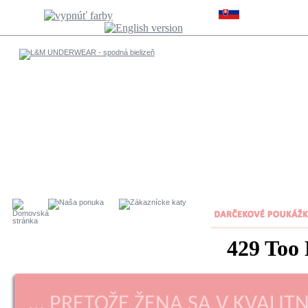
... PRETOŽE ŽENA SA V KVALITN