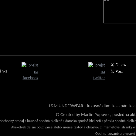
ránka
L&M UNDERWEAR – luxusná dámska a pánska sp
© Created by Martin Popovec, posledná aktu
obchodný predaj ▪ luxusná spodná bielizeň ▪ dámska spodná bielizeň ▪ pánska spodná bielizeň
Akékoľvek ďalšie používanie alebo šírenie textov a obrázkov z internetovej stránk
Optimalizované pre vysoké r